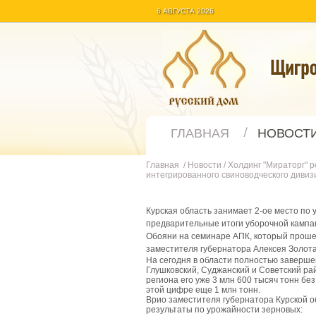
6 АВГУСТА 2026
ГЛАВНАЯ
НОВОСТ
Главная
/
Новости
/
Холдинг "Мираторг" 
интегрированного свиноводческого дивизи
Курская область занимает 2-ое место по
предварительные итоги уборочной кампан
Обояни на семинаре АПК, который прошел 
заместителя губернатора Алексея Золота
На сегодня в области полностью завершен
Глушковский, Суджанский и Советский рай
региона его уже 3 млн 600 тысяч тонн без
этой цифре еще 1 млн тонн.
Врио заместителя губернатора Курской 
результаты по урожайности зерновых: