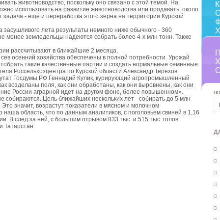
ивать животноводство, поскольку оно связано с этой темой. На
можно использовать на развитие животноводства или продавать, около
С
ит задача - еще и переработка этого зерна на территории Курской
за засушливого лета результаты немного ниже обычного - 360
 не менее земледельцы надеются собрать более 4-х млн тонн. Также
рии рассчитывают в ближайшие 2 месяца.
а сев осенний хозяйства обеспечены в полной потребности. Урожай
 отобрать такие качественные партии и создать нормальные семенные
теля Россельхозцентра по Курской области Александр Терехов
путат Госдумы РФ Геннадий Кулик, курирующий агропромышленный
ак возделаны поля, как они обработаны, как они выровнены, как они
дение России аграрной идет на другом фоне, более повышенном».
ПО
е собираются. Цель ближайших нескольких лет - собирать до 5 млн
. Это значит, возрастут показатели в мясном и молочном
о наша область, что по данным аналитиков, с поголовьем свиней в 1,16
и. В след за ней, с большим отрывом 833 тыс. и 515 тыс. голов
и Татарстан.
Д