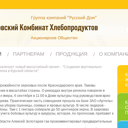
И
ПАРТНЕРАМ
ПРОДУКЦИЯ
О КОМПАН
реализует новый масштабный проект - "Создание вертикально-
она в Курской области".
 урожайности зерновых после Краснодарского края. Таковы
ии в масштабах страны. О рекордах внутри региона говорили в
вчера, 4 сентября в 11:00 в Доме культуры под руководством врио
рева. Практическая часть совещания прошла на базе ЗАО «Артель».
а уборка пшеницы, озимых и яровых культур. В числе лидеров -
оны. Там с 1 гектара собирали до 50 центнеров зерна. В закромах
 учета бобовых культур и кукурузы, которая, по прогнозам, прибавит к
области Алексей Золотарев так прокомментировал предварительные