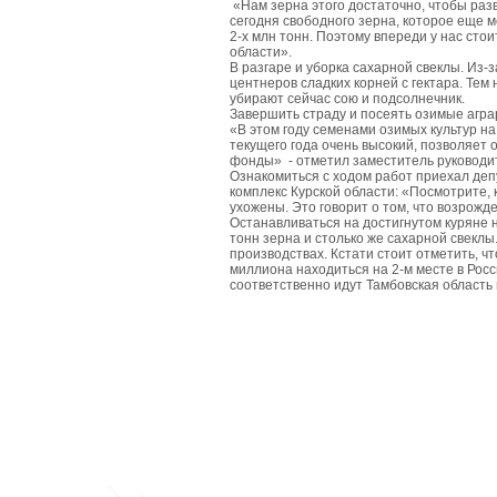
«Нам зерна этого достаточно, чтобы разв
сегодня свободного зерна, которое еще 
2-х млн тонн. Поэтому впереди у нас сто
области».
В разгаре и уборка сахарной свеклы. Из-
центнеров сладких корней с гектара. Тем
убирают сейчас сою и подсолнечник.
Завершить страду и посеять озимые агра
«В этом году семенами озимых культур н
текущего года очень высокий, позволяет
фонды»
- отметил заместитель руководи
Ознакомиться с ходом работ приехал де
комплекс Курской области:
«Посмотрите, к
ухожены. Это говорит о том, что возрож
Останавливаться на достигнутом куряне н
тонн зерна и столько же сахарной свеклы
производствах. Кстати стоит отметить, чт
миллиона находиться на 2-м месте в Росси
соответственно идут Тамбовская область 