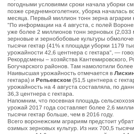
погодными условиями сроки начала уборки см
позже среднемноголетних, уборка началась в
месяца. Первый миллион тонн зерна аграрии 
"По информации на 4 августа, с полей Ворон
уже более 2 миллионов тонн зерновых (2,033 
зерновые и зернобобовые культуры обмолоче
тысячи гектар (41% к площади уборки 1179 ты
урожайности 42,6 центнера с гектара", — гов
Рекордсмены – хозяйства Кантемировского, Р
Богучарского районов. Там намолотили более 
Наивысшая урожайность отмечается в
Лиски
гектара) и
Репьевском
(51,5 центнера с гекта
урожайность на 4 августа составляла, по дан
36,3 центнера с гектара.
Напомним, что посевная площадь сельскохозя
урожай 2017 года составляет более 2,6 миллио
тысячи гектар больше, чем в 2016 году.
Всего воронежским аграриям предстоит убрат
озимых зерновых культур. Из них 700,5 тысяч